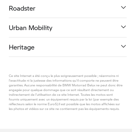
R 1300 GS
Roadster
à partir de
20.740,01 €
R 1300 RS
Urban Mobility
à partir de
17.470,00 €
M 1000 RR
Heritage
à partir de
36.890,00 €
K 1600 GT
Ce site Internet a été conçu le plus soigneusement possible ; néanmoins ni
à partir de
28.637,59 €
R 1300 R
l'exactitude ni la justesse des informations qu'il comporte ne peuvent être
garanties. Aucune responsabilité de BMW Motorrad Belux ne peut donc être
engagée pour quelque dommage que ce soit résultant directement ou
indirectement de l'utilisation de ce site Internet. Toutes les motos sont
à partir de
16.970,00 €
CE 04
fournis uniquement avec un équipement requis par la loi (par exemple des
réflecteurs selon le norme Euro5).Il est possible que les motos affichées sur
R 1300 GS Adventure
les photos et vidéos sur ce site ne contiennent pas les équipements requis.
à partir de
13.777,59 €
R 18
à partir de
22.890,01 €
S 1000 RR